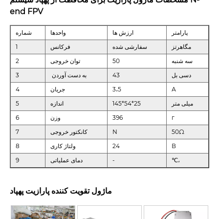
end FPV
پارامتر
ارزش ها
واحدها
شماره
مگاهرتز
سفارشی شده
فرکانس
1
سه شنبه
50
توان خروجی
2
دسی بل
43
به دست آوردن
3
А
3،5
جریان
4
میلی متر
145*54*25
اندازه
5
г
396
وزن
6
50Ω
N
کانکتور خروجی
7
В
24
ولتاژ کاری
8
℃،
-
دمای عملیاتی
9
ماژول تقویت کننده پارازیت پهپاد