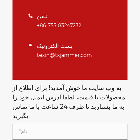
تلفن

+86-755-83247232
پست الکترونیک

texin@txjammer.com
به وب سایت ما خوش آمدید! برای اطلاع از
محصولات یا قیمت، لطفا آدرس ایمیل خود را
به ما بسپارید تا ظرف 24 ساعت با ما تماس
بگیرید.