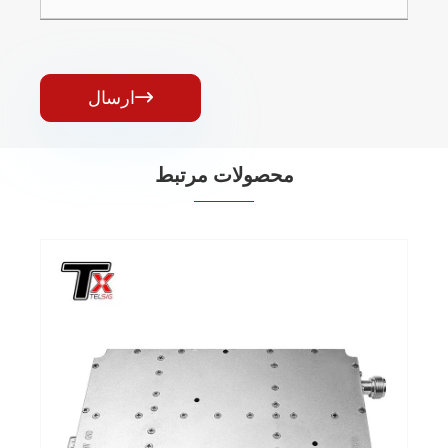
ارسال

محصولات مرتبط