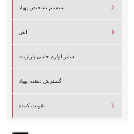

سیستم تشخیص پهپاد

آنتن
سایر لوازم جانبی پارازیت
گسترش دهنده پهپاد

تقویت کننده