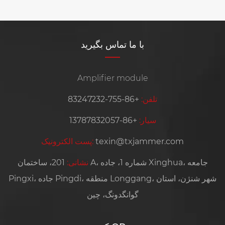
با ما تماس بگیرید
Amplifier module
تلفن:
+86-755-83247232
سیار:
+86-13787832057
texin@txjammer.com
پست الکترونیک:
نشانی:
201، ساختمان A، شماره 1، جاده Xinghua، جامعه
Pingxi، جاده Pingdi، منطقه Longgang، شهر شنژن، استان
گوانگدونگ، چین