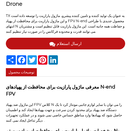
Drone
TX به عنوان یک تولید کننده و تامین کننده پیشرو، ماژول پارازیت را توسعه داده است
و این ماژول پارازیت برای محافظت از پهپاد FPV N-end محصول جدیدی با طراحی
انتهای N و حفاظت همه جانبه است. این ماژول پارازیت قابل تنظیم است و مشتریان
می توانند قدرت و محدوده فرکانس را در صورت نیاز تنظیم کنند.
ارسال استعلام
Share
Facebook
Twitter
Pinterest
LinkedIn
توضیحات محصول
معرفی ماژول پارازیت برای محافظت از پهپادهای N-end
FPV
این ماژول ضد پهپاد FPV کلاس N را می توان با سایر لوازم جانبی مونتاژ کرد تا یک
دستگاه ضد پهپاد برای محدود کردن سرعت و جهت پهپادها ایجاد کند و اطمینان
حاصل شود که پهپادها وارد مناطق حساس خاصی نمی شوند و در عملکرد تجهیزات
دیگر تداخل ایجاد نمی کنند. .
مشخصات ماژول پارازیت برای محافظت از پهپاد سیستم N-