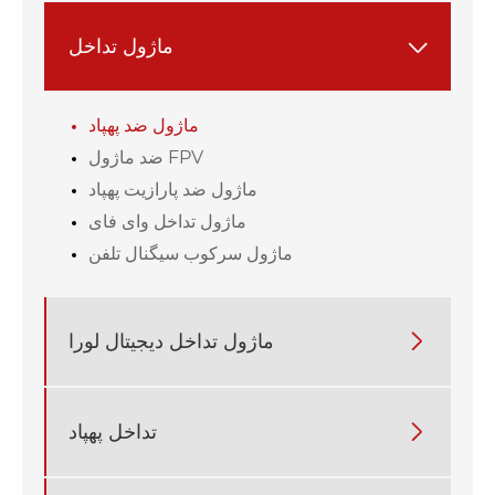
ماژول تداخل

ماژول ضد پهپاد
ضد ماژول FPV
ماژول ضد پارازیت پهپاد
ماژول تداخل وای فای
ماژول سرکوب سیگنال تلفن

ماژول تداخل دیجیتال لورا

تداخل پهپاد