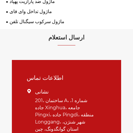
ماژول ضد پارازیت پهپاد
ماژول تداخل وای فای
ماژول سرکوب سیگنال تلفن
ارسال استعلام
اطلاعات تماس
نشانی

201، ساختمان A، شماره 1،
جاده Xinghua، جامعه
Pingxi، جاده Pingdi، منطقه
Longgang، شهر شنژن،
استان گوانگدونگ، چین