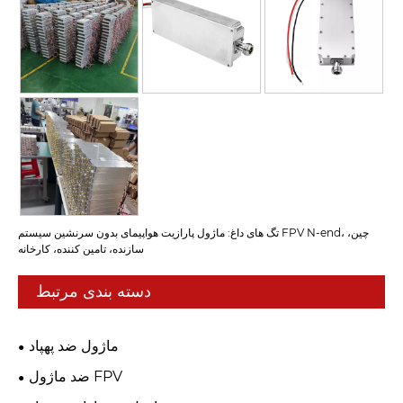
تگ های داغ: ماژول پارازیت هواپیمای بدون سرنشین سیستم FPV N-end، چین،
سازنده، تامین کننده، کارخانه
دسته بندی مرتبط
ماژول ضد پهپاد
ضد ماژول FPV