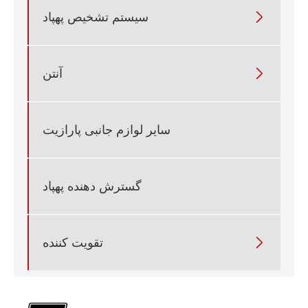

سیستم تشخیص پهپاد

آنتن
سایر لوازم جانبی پارازیت
گسترش دهنده پهپاد

تقویت کننده