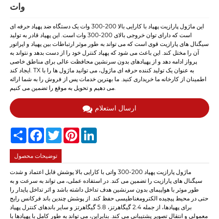
وات
این ماژول پارازیت پهپاد با کارایی بالا 200-300 وات یک دستگاه ضد پهپاد حرفه ای
است که دارای توان خروجی بالای 200-300 وات است. این پهپاد قادر به تولید
سیگنال های پارازیت قوی است که می تواند به طور موثر ارتباطات بین پهپاد و اپراتور
آن را مختل کند. این باعث می شود که پهپاد کنترل خود را از دست بدهد و نتواند به
پرواز ادامه دهد و از پهپادهای بدون سرنشین محافظت عالی برای مناطق خاصی
ایجاد کند. TX به عنوان یک تولید کننده حرفه ای ماژول، می توانید ماژول ها را با
اطمینان از کارخانه ما خریداری کنید. ما بهترین خدمات پس از فروش را به شما ارائه
می دهیم و تحویل به موقع را تضمین می کنیم.
ارسال استعلام
Share
Facebook
Twitter
Pinterest
LinkedIn
توضیحات محصول
ماژول پارازیت پهپاد 200-300 واتی با کارایی بالا پوشش قابل اعتماد و شدت
سیگنال های پارازیت را تضمین می کند. در استفاده عملی، می تواند به سرعت و به
طور موثر با هواپیمای بدون سرنشین هدف تداخل داشته باشد و اثر تداخل پایدار را
حتی در محیط پیچیده الکترومغناطیسی حفظ کند. از پوشش چندین باند فرکانس رایج
برای پهپادها، از جمله 2.4 گیگاهرتز، 5.8 گیگاهرتز و سایر باندهای کنترل پهپاد
معمولی و انتقال تصویر پشتیبانی می کند. بنابراین، می تواند به طور کامل با پهپادها با