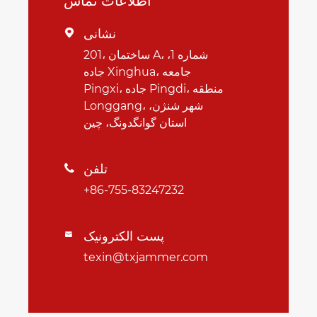
اطلاعات تماس
نشانی

201، ساختمان A، شماره 1،
جاده Xinghua، جامعه
Pingxi، جاده Pingdi، منطقه
Longgang، شهر شنژن،
استان گوانگدونگ، چین
تلفن

+86-755-83247232
پست الکترونیک

texin@txjammer.com