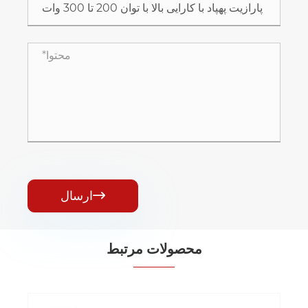
ارسال

محصولات مرتبط