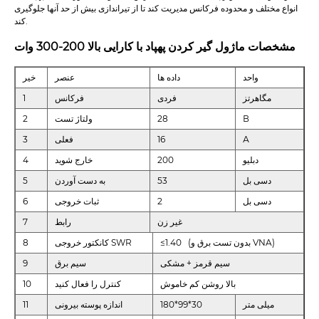
انواع مختلف و محدوده فرکانس مدیریت کند تا از تیراندازی بیش از حد آنها جلوگیری
کند.
مشخصات ماژول گیر کردن پهپاد با کارایی بالا 200-300 وات
واحد
داده ها
عنصر
خیر
مگاهرتز
فردی
فرکانس
1
В
28
ولتاژ تست
2
А
16
فعلی
3
دبلیو
200
خارج شوید
4
دسی بل
53
به دست آوردن
5
دسی بل
2
ثبات خروجی
6
غیر زن
رابط
7
≤1.40 (بدون تست برق و VNA)
کانکتور خروجی SWR
8
سیم قرمز + مشکی
سیم برق
9
بالا روشن کم خاموش
کنترل را فعال کنید
10
میلی متر
180*99*30
اندازه پوسته بیرونی
11