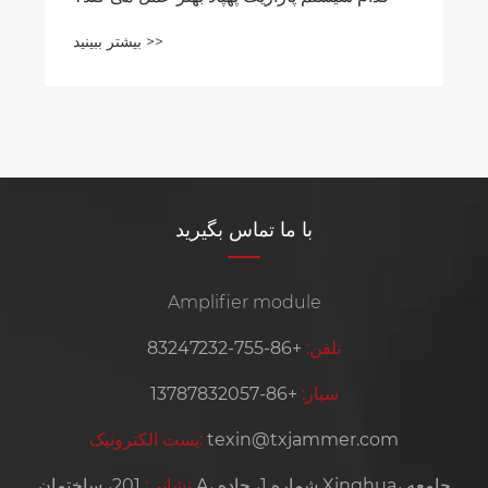
بیشتر ببینید >>
با ما تماس بگیرید
Amplifier module
تلفن:
+86-755-83247232
سیار:
+86-13787832057
texin@txjammer.com
پست الکترونیک:
نشانی:
201، ساختمان A، شماره 1، جاده Xinghua، جامعه