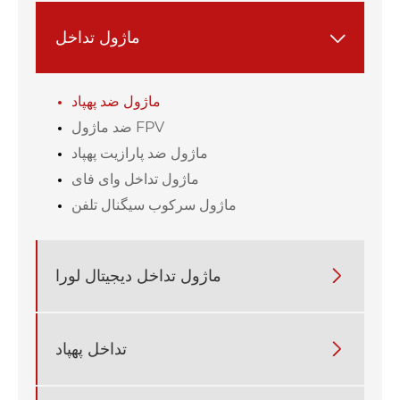
ماژول تداخل

ماژول ضد پهپاد
ضد ماژول FPV
ماژول ضد پارازیت پهپاد
ماژول تداخل وای فای
ماژول سرکوب سیگنال تلفن

ماژول تداخل دیجیتال لورا

تداخل پهپاد