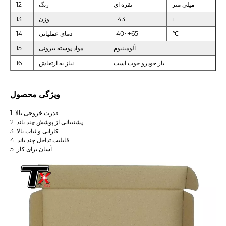
میلی متر
نقره ای
رنگ
12
г
1143
وزن
13
℃
-40~+65
دمای عملیاتی
14
آلومینیوم
مواد پوسته بیرونی
15
بار خودرو خوب است
نیاز به ارتعاش
16
ویژگی محصول
1. قدرت خروجی بالا
2. پشتیبانی از پوشش چند باند
3. کارایی و ثبات بالا.
4. قابلیت تداخل چند باند
5. آسان برای کار