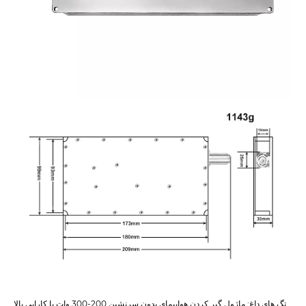
تگ های داغ: ماژول گیر کردن هواپیمای بدون سرنشین 200-300 وات با کارایی بالا