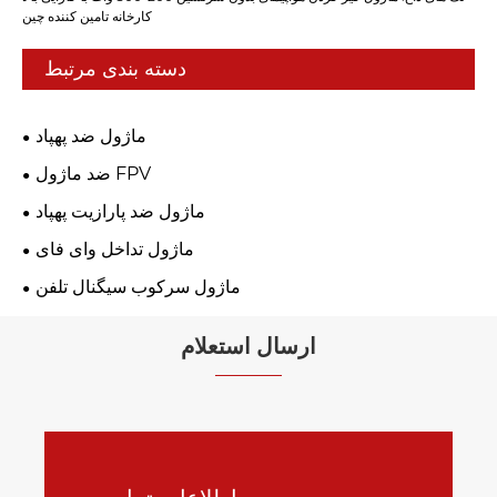
کارخانه تامین کننده چین
دسته بندی مرتبط
ماژول ضد پهپاد
ضد ماژول FPV
ماژول ضد پارازیت پهپاد
ماژول تداخل وای فای
ماژول سرکوب سیگنال تلفن
ارسال استعلام